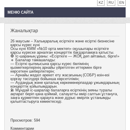
KZ
RU
EN
МЕНЮ САЙТА
Жаналықтар
26 маусым – Халықаралық есірткіге және есірткі бизнесіне
қарсы күрес күні
Осы күні КММ «№10 орта мектеп» оқушылары есірткіге
қарсы күреске арналған концерттік бағдарламаға қатысты.
🛑 Іс-шараның ұраны: «Есірткіге — ЖОҚ деп айтамыз, бірге!»
🔹 Балалар тамашалады:
— Есірткі қылмысына қарсы күрес бөлімінің
қызметкерлерінің арнайы үйретілген иттермен бірге
көрсеткен шеберліктерін;
— Арнайы жедел әрекет ету жасағының (СОБР) өзін-өзі
қорғау тәсілдері бойынша көрсетілімін;
— Аудандық және қалалық көркемөнерпаздар ұжымдарының
концерттік қойылымдарын.
🎤 Мұндай іс-шаралар балаларға есірткінің зияны туралы
ақпарат беріп қана қоймай, салауатты өмір салтын ұстануға,
заңға құрметпен қарауға және дұрыс өмірлік ұстанымды
қалыптастыруға көмектеседі.
Просмотров: 594
Комментарии