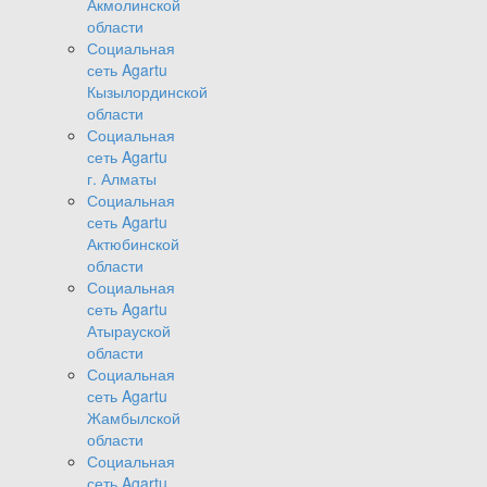
Акмолинской
области
Социальная
сеть Agartu
Кызылординской
области
Социальная
сеть Agartu
г. Алматы
Социальная
сеть Agartu
Актюбинской
области
Социальная
сеть Agartu
Атырауской
области
Социальная
сеть Agartu
Жамбылской
области
Социальная
сеть Agartu