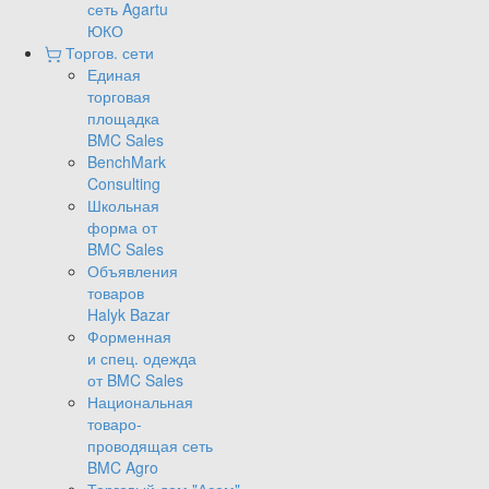
сеть Agartu
ЮКО
Торгов. сети
Единая
торговая
площадка
BMC Sales
BenchMark
Consulting
Школьная
форма от
BMC Sales
Объявления
товаров
Halyk Bazar
Форменная
и спец. одежда
от BMC Sales
Национальная
товаро-
проводящая сеть
BMC Agro