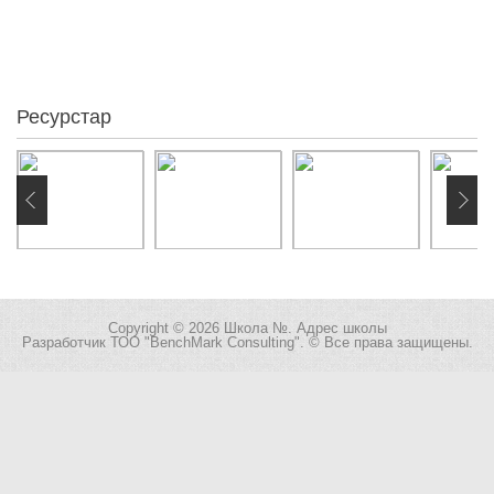
3
Кеше
1
Бүгін
0
Желіде:
Ресурстар
Copyright © 2026 Школа №. Адрес школы
Разработчик
ТОО "BenchMark Consulting"
. © Все права защищены.