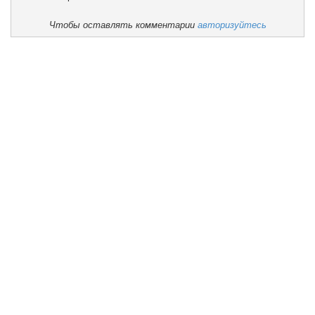
Чтобы оставлять комментарии
авторизуйтесь
Мемлекеттік рәміздер Қазақстан Республикасының
Мемлекеттік сатып алулары
СППС
Сұрақ қою
Мемлекеттік қызметтер
АДАЛ ҰРПАҚ
Оқу жұмысы
Мектеп бюджеті
Талапкерге
Біздің жетістіктеріміз
Өзін-өзі бағалау
Мұғалімдерді аттестаттау