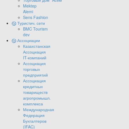
Торговый дом "Асем"
Mektep
Alemi
Sens Fashion
Туристич. сети
BMC Tourism
dev
Ассоциации
Казахстанская
Ассоциация
IT-компаний
Ассоциация
торговых
предприятий
Ассоциация
кредитных
товариществ
агропромышл.
комплекса
Международная
Федерация
Бухгалтеров
(IFAC)