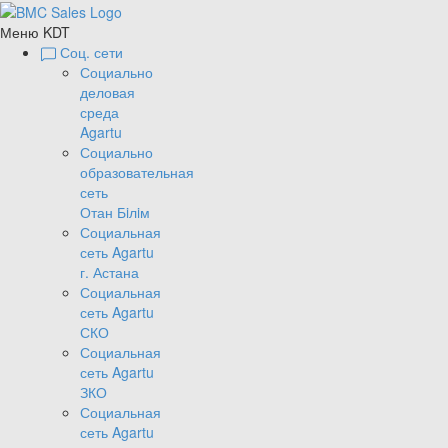
Меню KDT
Соц. сети
Социально
деловая
среда
Agartu
Социально
образовательная
сеть
Отан Бiлiм
Социальная
сеть Agartu
г. Астана
Социальная
сеть Agartu
СКО
Социальная
сеть Agartu
ЗКО
Социальная
сеть Agartu