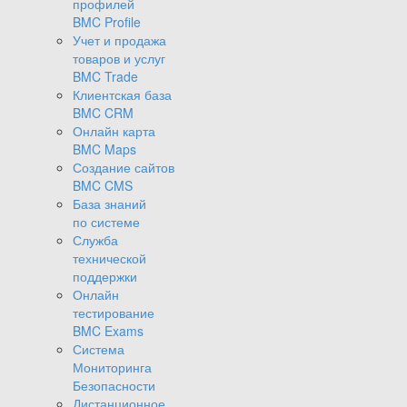
профилей
BMC Profile
Учет и продажа
товаров и услуг
BMC Trade
Клиентская база
BMC CRM
Онлайн карта
BMC Maps
Создание сайтов
BMC CMS
База знаний
по системе
Служба
технической
поддержки
Онлайн
тестирование
BMC Exams
Система
Мониторинга
Безопасности
Дистанционное