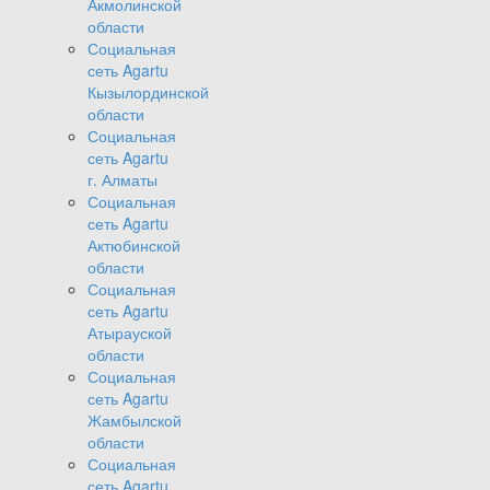
Акмолинской
области
Социальная
сеть Agartu
Кызылординской
области
Социальная
сеть Agartu
г. Алматы
Социальная
сеть Agartu
Актюбинской
области
Социальная
сеть Agartu
Атырауской
области
Социальная
сеть Agartu
Жамбылской
области
Социальная
сеть Agartu