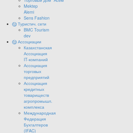
Торговый дом "Асем"
Mektep
Alemi
Sens Fashion
Туристич. сети
BMC Tourism
dev
Ассоциации
Казахстанская
Ассоциация
IT-компаний
Ассоциация
торговых
предприятий
Ассоциация
кредитных
товариществ
агропромышл.
комплекса
Международная
Федерация
Бухгалтеров
(IFAC)