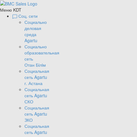
Меню KDT
Соц. сети
Социально
деловая
среда
Agartu
Социально
образовательная
сеть
Отан Бiлiм
Социальная
сеть Agartu
г. Астана
Социальная
сеть Agartu
СКО
Социальная
сеть Agartu
ЗКО
Социальная
сеть Agartu