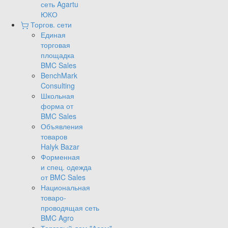
сеть Agartu
ЮКО
Торгов. сети
Единая
торговая
площадка
BMC Sales
BenchMark
Consulting
Школьная
форма от
BMC Sales
Объявления
товаров
Halyk Bazar
Форменная
и спец. одежда
от BMC Sales
Национальная
товаро-
проводящая сеть
BMC Agro